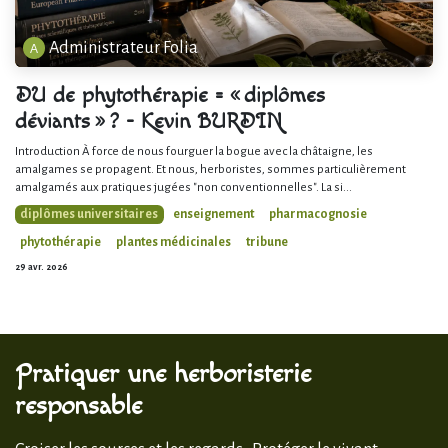
Administrateur Folia
DU de phytothérapie = « diplômes
déviants » ? - Kevin BURDIN
Introduction À force de nous fourguer la bogue avec la châtaigne, les
amalgames se propagent. Et nous, herboristes, sommes particulièrement
amalgamés aux pratiques jugées "non conventionnelles". La si...
diplômes universitaires
enseignement
pharmacognosie
phytothérapie
plantes médicinales
tribune
29 avr. 2026
Pratiquer une herboristerie
responsable