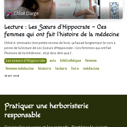
Chloé Darge
Lecture : Les Sœurs d’Hippocrate – Ces
femmes qui ont fait l’histoire de la médecine
Chloé 6–7minutes Une petite review de livre, ça faisait longtemps! Je sors à
peine de la lecture de Les Soeurs d’Hippocrate – Ces femmes qui ont fait
l’histoire de la médecine , et je dois dire que j’...
Les soeurs d'Hippocrate
avis
bibliothèque
femme
femme médecine
histoire
lecture
livre
médecine
26 avr. 2024
Pratiquer une herboristerie
responsable