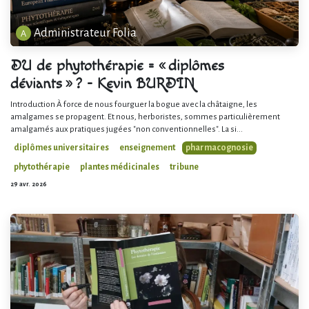
Administrateur Folia
DU de phytothérapie = « diplômes
déviants » ? - Kevin BURDIN
Introduction À force de nous fourguer la bogue avec la châtaigne, les
amalgames se propagent. Et nous, herboristes, sommes particulièrement
amalgamés aux pratiques jugées "non conventionnelles". La si...
diplômes universitaires
enseignement
pharmacognosie
phytothérapie
plantes médicinales
tribune
29 avr. 2026