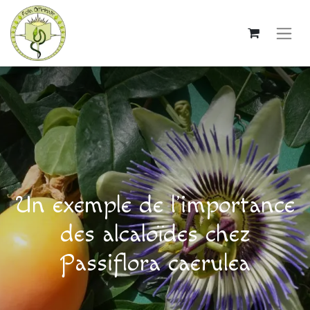
Un exemple de l’importance
des alcaloïdes chez
Passiflora caerulea