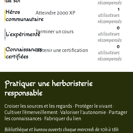
de soi
récompensés
1
Héros
Atteindre 2000 XP
utilisateurs
communautaire
récompensés
0
Terminer un cours
L'expérimenté
utilisateurs
récompensés
0
Connaissances
Obtenir une certification
utilisateurs
certifiées
récompensés
Pratiquer une herboristerie
responsable
Croiser les sources et les regards · Protéger le vivant ·
Cultiver l'émerveillement · Valoriser l'autonomie · Partager
les connaissances · Fabriquer du lien
Bibliothèque et bureau ouverts chaque mercredi de 10h à 18h