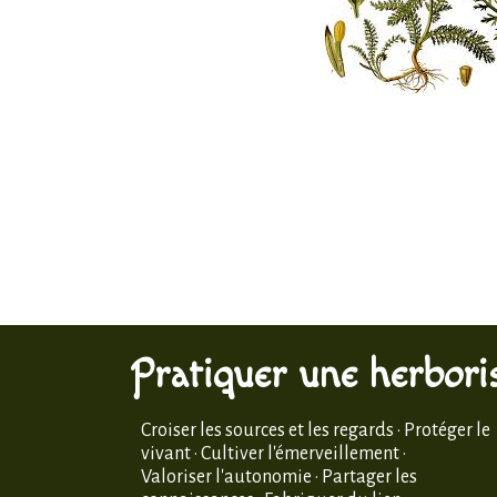
Pratiquer une herboris
Croiser les sources et les regards · Protéger le
vivant · Cultiver l'émerveillement ·
Valoriser l'autonomie · Partager les