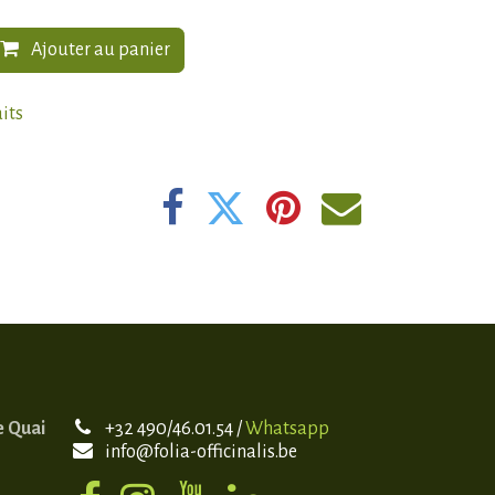
Ajouter au panier
aits
e Quai
+32 490/46.01.54 /
Whatsapp
info@folia-officinalis.be