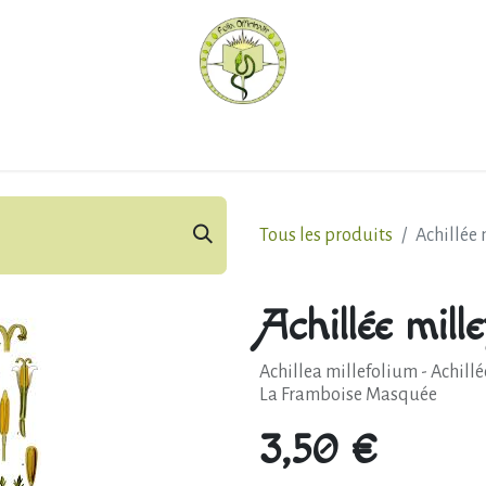
hèque
Pratiquer avec nous
Herboriser - outils
Méd
Tous les produits
Achillée 
Achillée mille
Achillea millefolium - Achillée
La Framboise Masquée
3,50
€