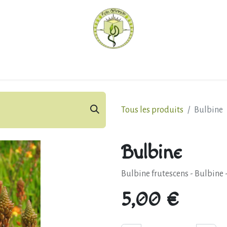
hèque
Pratiquer avec nous
Herboriser - outils
Méd
Tous les produits
Bulbine
Bulbine
Bulbine frutescens - Bulbine -
5,00
€