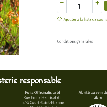
Ajouter à la liste de souh
Conditions générales
terie responsable
Folia Officinalis asbl
Abrité au sein d
Rue Emile Henricot 61,
Libre
1490 Court-Saint-Etienne