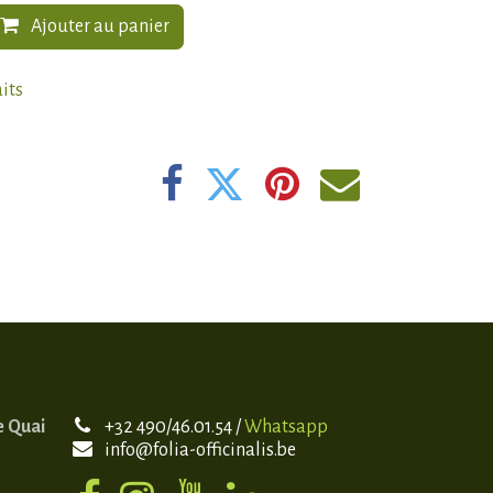
Ajouter au panier
aits
e Quai
+32 490/46.01.54 /
Whatsapp
info@folia-officinalis.be