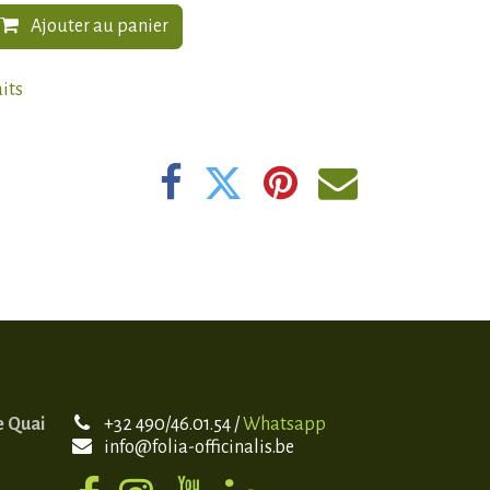
Ajouter au panier
aits
e Quai
+32 490/46.01.54 /
Whatsapp
info@folia-officinalis.be