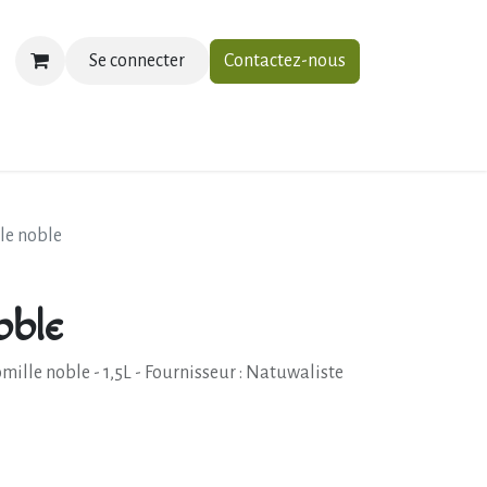
Se connecter
Contactez-nous
ias
À propos
Contactez-nous
le noble
oble
le noble - 1,5L - Fournisseur : Natuwaliste