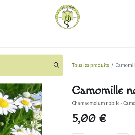
hèque
Pratiquer avec nous
Herboriser - outils
Méd
Tous les produits
Camomil
Camomille n
Chamaemelum nobile - Camomil
5,00
€