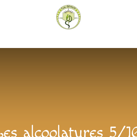
hèque
Pratiquer avec nous
Herboriser - outils
Méd
Les alcoolatures 5/1