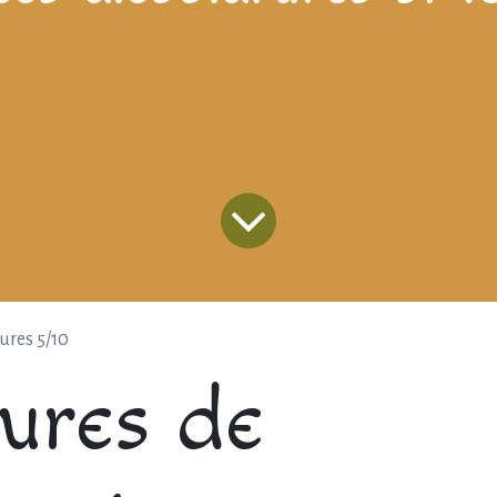
ures 5/10
tures de