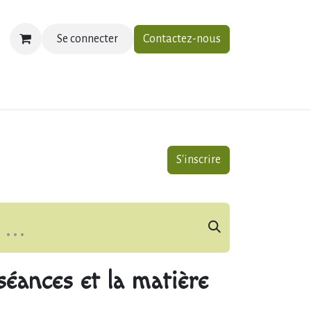
Se connecter
Contactez-nous
ias
À propos
Contactez-nous
S'inscrire
éances et la matière