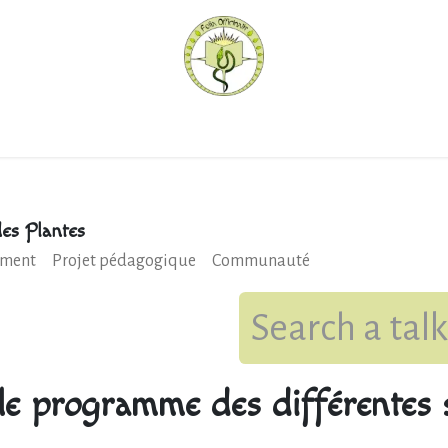
hèque
Pratiquer avec nous
Herboriser - outils
Méd
es Plantes
ment
Projet pédagogique
Communauté
le programme des différentes s