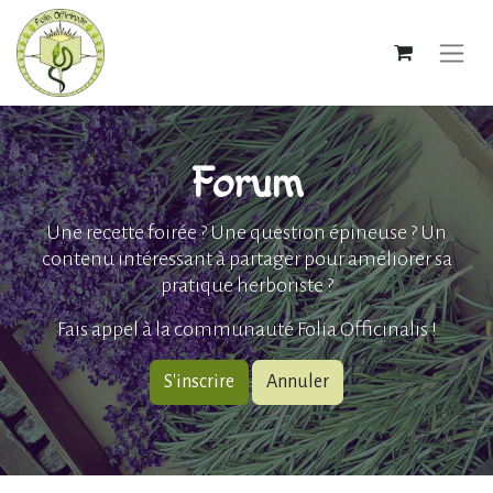
Forum
Une recette foirée ? Une question épineuse ? Un
contenu intéressant à partager pour améliorer sa
pratique herboriste ?
Fais appel à la communauté Folia Officinalis !
S'inscrire
Annuler