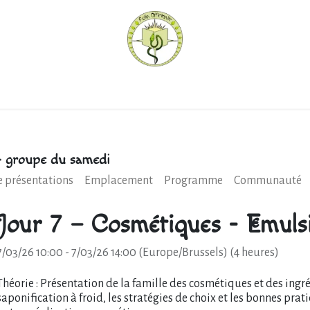
hèque
Pratiquer avec nous
Herboriser - outils
Méd
- groupe du samedi
e présentations
Emplacement
Programme
Communauté
Jour 7 – Cosmétiques - Emuls
7/03/26 10:00
-
7/03/26 14:00
(
Europe/Brussels
) (
4 heures
)
Théorie : Présentation de la famille des cosmétiques et des ingr
saponification à froid, les stratégies de choix et les bonnes prat