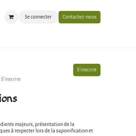
Se connecter
Contactez-nous
ias
À propos
Contactez-nous
S'inscrire
S'inscrire
ions
édients majeurs, présentation de la
iques à respecter lors de la saponification et